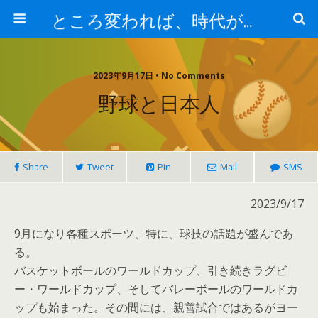
ところ変われば、時代が違えば
2023年9月17日 • No Comments
野球と日本人
Share
Tweet
Pin
Mail
SMS
2023/9/17
9月になり各種スポーツ、特に、球技の話題が盛んであ
る。
バスケットボールのワールドカップ、引き続きラグビ
ー・ワールドカップ、そしてバレーボールのワールドカ
ップも始まった。その間には、親善試合ではあるがヨー