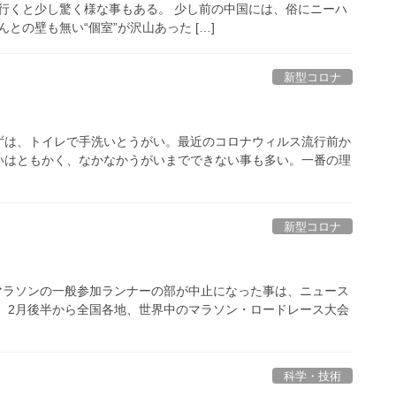
行くと少し驚く様な事もある。 少し前の中国には、俗にニーハ
との壁も無い“個室”が沢山あった […]
新型コロナ
ずは、トイレで手洗いとうがい。最近のコロナウィルス流行前か
いはともかく、なかなかうがいまでできない事も多い。一番の理
新型コロナ
ンズマラソンの一般参加ランナーの部が中止になった事は、ニュース
 2月後半から全国各地、世界中のマラソン・ロードレース大会
科学・技術