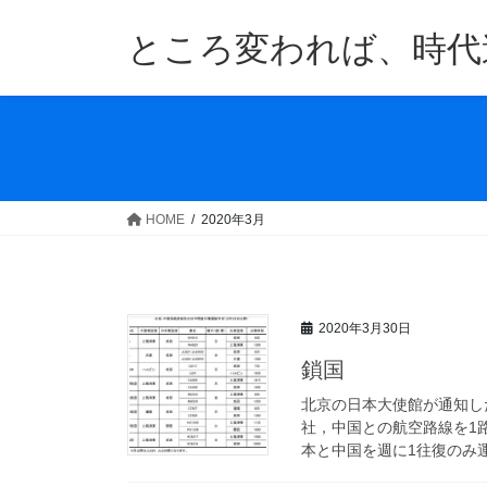
コ
ナ
ン
ビ
ところ変われば、時代
テ
ゲ
ン
ー
ツ
シ
へ
ョ
ス
ン
キ
に
ッ
移
HOME
2020年3月
プ
動
2020年3月30日
鎖国
北京の日本大使館が通知し
社，中国との航空路線を1路
本と中国を週に1往復のみ運