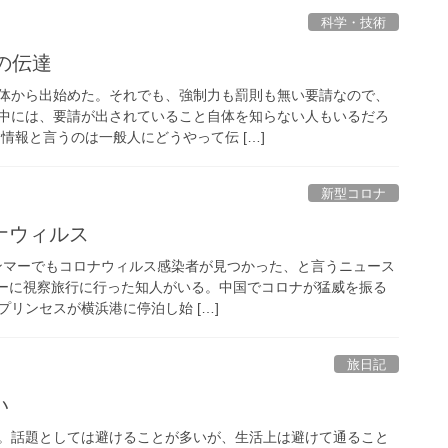
科学・技術
への伝達
体から出始めた。それでも、強制力も罰則も無い要請なので、
中には、要請が出されていること自体を知らない人もいるだろ
情報と言うのは一般人にどうやって伝 […]
新型コロナ
ナウィルス
ミャンマーでもコロナウィルス感染者が見つかった、と言うニュース
マーに視察旅行に行った知人がいる。中国でコロナが猛威を振る
リンセスが横浜港に停泊し始 […]
旅日記
い
。話題としては避けることが多いが、生活上は避けて通ること