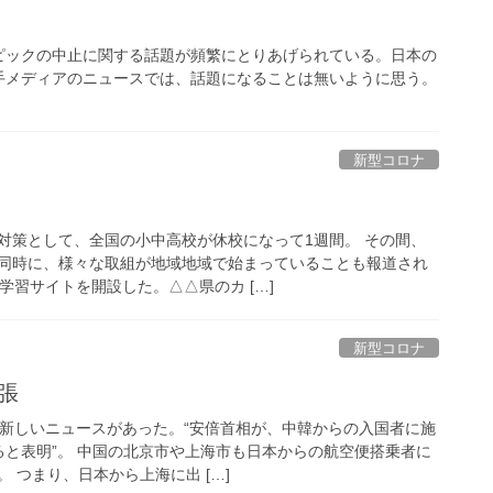
ピックの中止に関する話題が頻繁にとりあげられている。日本の
手メディアのニュースでは、話題になることは無いように思う。
新型コロナ
対策として、全国の小中高校が休校になって1週間。 その間、
同時に、様々な取組が地域地域で始まっていることも報道され
学習サイトを開設した。△△県のカ […]
新型コロナ
張
の新しいニュースがあった。“安倍首相が、中韓からの入国者に施
ると表明”。 中国の北京市や上海市も日本からの航空便搭乗者に
 つまり、日本から上海に出 […]