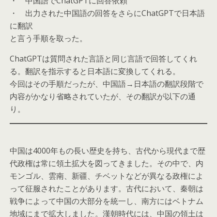
・ 中国語でChatGPTに回答依頼
・ 出力された中国語の回答をさらにChatGPTで日本語
に翻訳
と言う手順を取った。
ChatGPTは質問された言語と同じ言語で回答してくれ
る。翻訳を指示すると日本語に変換してくれる。
今回はその手順だったが、中国語→日本語の翻訳段階で
内容がかなり省略されていたが、その翻訳が以下の通
り。
中国は4000年もの長い歴史を持ち、古代から現代まで歴
代政権は常に領土拡大を図ってきました。その中で、内
モンゴル、雲南、新疆、チベットなどが異なる政権によ
って征服されたことがあります。古代において、秦朝は
戦争によって中国の大部分を統一し、南方にはベトナム
地域にまで拡大しました。漢朝時代には、中国の領土は