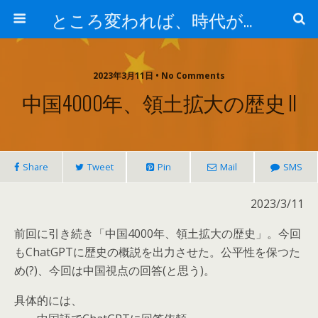
ところ変われば、時代が違えば
2023年3月11日 • No Comments
中国4000年、領土拡大の歴史 II
Share
Tweet
Pin
Mail
SMS
2023/3/11
前回に引き続き「中国4000年、領土拡大の歴史」。今回
もChatGPTに歴史の概説を出力させた。公平性を保つた
め(?)、今回は中国視点の回答(と思う)。
具体的には、