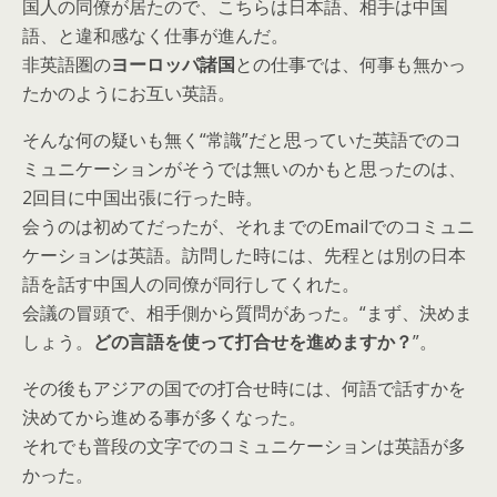
国人の同僚が居たので、こちらは日本語、相手は中国
語、と違和感なく仕事が進んだ。
非英語圏の
ヨーロッパ諸国
との仕事では、何事も無かっ
たかのようにお互い英語。
そんな何の疑いも無く“常識”だと思っていた英語でのコ
ミュニケーションがそうでは無いのかもと思ったのは、
2回目に中国出張に行った時。
会うのは初めてだったが、それまでのEmailでのコミュニ
ケーションは英語。訪問した時には、先程とは別の日本
語を話す中国人の同僚が同行してくれた。
会議の冒頭で、相手側から質問があった。“まず、決めま
しょう。
どの言語を使って打合せを進めますか？
”。
その後もアジアの国での打合せ時には、何語で話すかを
決めてから進める事が多くなった。
それでも普段の文字でのコミュニケーションは英語が多
かった。