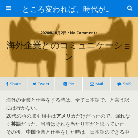
ところ変われば、時代が違えば
2020年10月2日 • No Comments
海外企業とのコミュニケーショ
ン
Share
Tweet
Pin
Mail
SMS
海外の企業と仕事をする時は、全て日本語で、と言う訳
には行かない。
20代の頃の取引相手は
アメリカ
だけだったので、漏れな
く
英語
だった。当時はそれを当たり前だと思っていた。
その後、
中国
企業と仕事をした時は、日本語のできる中