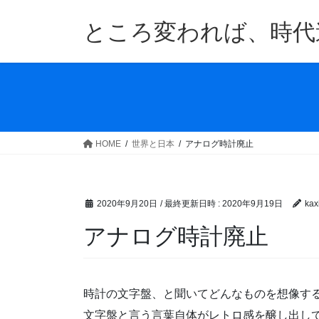
コ
ナ
ン
ビ
ところ変われば、時代
テ
ゲ
ン
ー
ツ
シ
へ
ョ
ス
ン
キ
に
ッ
移
HOME
世界と日本
アナログ時計廃止
プ
動
2020年9月20日
/ 最終更新日時 :
2020年9月19日
kax
アナログ時計廃止
時計の文字盤、と聞いてどんなものを想像す
文字盤と言う言葉自体がレトロ感を醸し出し