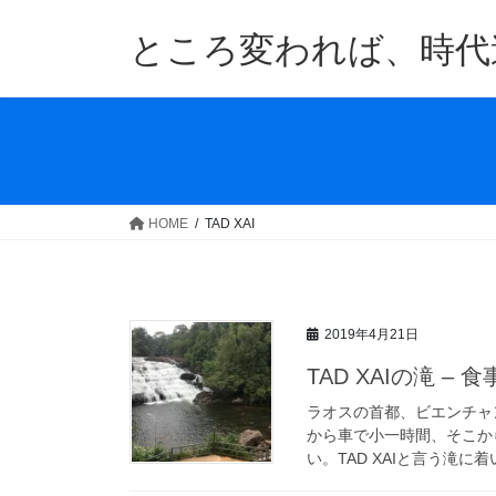
コ
ナ
ン
ビ
ところ変われば、時代
テ
ゲ
ン
ー
ツ
シ
へ
ョ
ス
ン
キ
に
ッ
移
HOME
TAD XAI
プ
動
2019年4月21日
TAD XAIの滝 – 
ラオスの首都、ビエンチャ
から車で小一時間、そこか
い。TAD XAIと言う滝に