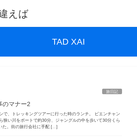
違えば
TAD XAI
旅日記
食事のマナー2
ンで、トレッキングツアーに行った時のランチ。 ビエンチャン
ら狭い川をボートで約30分、ジャングルの中を歩いて30分くら
着いた。街の旅行会社に手配 […]