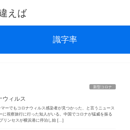
違えば
識字率
新型コロナ
ナウィルス
ミャンマーでもコロナウィルス感染者が見つかった、と言うニュース
マーに視察旅行に行った知人がいる。中国でコロナが猛威を振る
リンセスが横浜港に停泊し始 […]