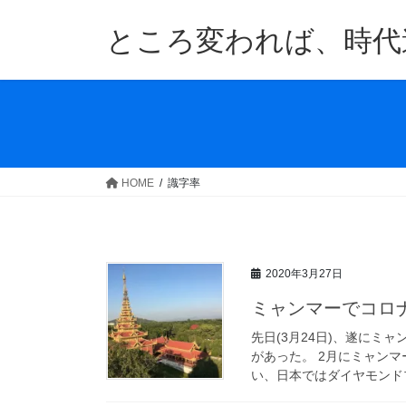
コ
ナ
ン
ビ
ところ変われば、時代
テ
ゲ
ン
ー
ツ
シ
へ
ョ
ス
ン
キ
に
ッ
移
HOME
識字率
プ
動
2020年3月27日
ミャンマーでコロ
先日(3月24日)、遂に
があった。 2月にミャン
い、日本ではダイヤモンドプ