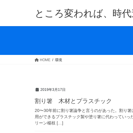
コ
ナ
ン
ビ
ところ変われば、時代
テ
ゲ
ン
ー
ツ
シ
へ
ョ
ス
ン
キ
に
ッ
移
HOME
環境
プ
動
2019年3月17日
割り箸 木材とプラスチック
20〜30年前に割り箸論争と言うのがあった。割り
用ができるプラスチック製や塗り箸に代わっていっ
リーン楊枝 […]