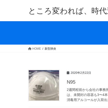
コ
ナ
ン
ビ
ところ変われば、時代
テ
ゲ
ン
ー
ツ
シ
へ
ョ
ス
ン
キ
に
ッ
移
HOME
新型肺炎
プ
動
2020年2月22日
N95
2週間程前から会社の事務
は、未開封の容器も3〜4
消毒用アルコールが入荷出来