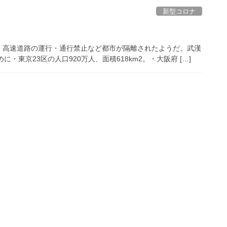
新型コロナ
、高速道路の運行・通行禁止など都市が隔離されたようだ。武漢
めに・東京23区の人口920万人、面積618km2。・大阪府 […]