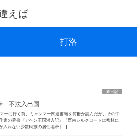
違えば
打洛
旅日記
帯 不法入出国
ミャンマーに行く前、ミャンマー関連書籍を何冊か読んだが、その中
作家の著書『アヘン王国潜入記』『西南シルクロードは密林に
入れない少数民族の居住地帯 […]