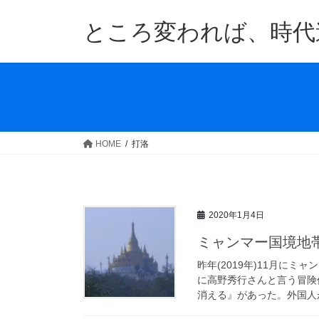
コ
ナ
ン
ビ
ところ変われば、時代
テ
ゲ
ン
ー
ツ
シ
へ
ョ
ス
ン
キ
に
ッ
移
HOME
打洛
プ
動
2020年1月4日
ミャンマー国境地
昨年(2019年)11月に
に高野秀行さんと言う冒険
消える』があった。外国人が